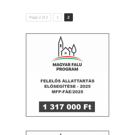
Page 2 of 2
1
2