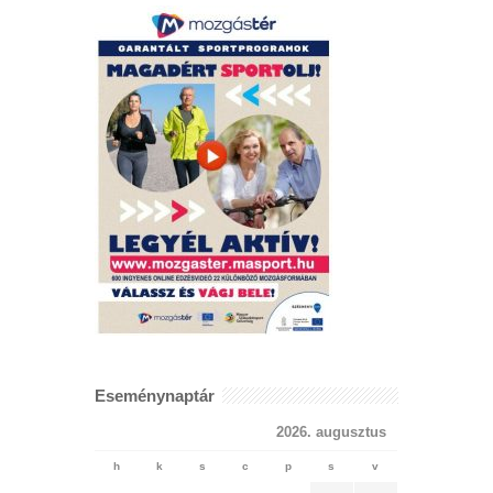
Eseménynaptár
2026. augusztus
h
k
s
c
p
s
v