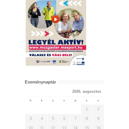
Eseménynaptár
2026. augusztus
h
k
s
c
p
s
v
1
2
3
4
5
6
7
8
9
10
11
12
13
14
15
16