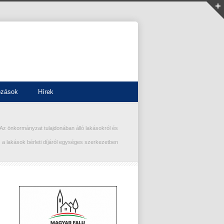
ozások
Hírek
Az önkormányzat tulajdonában álló lakásokról és
a lakások bérleti díjáról egységes szerkezetben