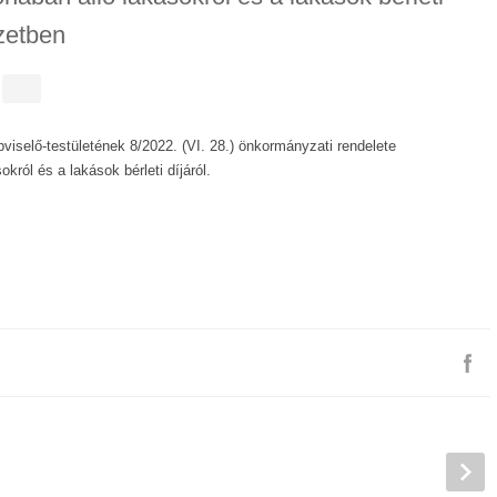
zetben
selő-testületének 8/2022. (VI. 28.) önkormányzati rendelete
król és a lakások bérleti díjáról.