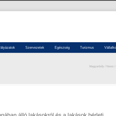
ályázatok
Szervezetek
Egészség
Turizmus
Vállalk
Magyarbóly
/
News
/
nában álló lakásokról és a lakások bérleti