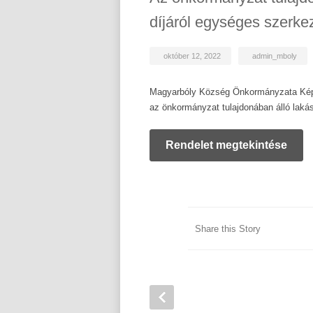
díjáról egységes szerke
október 12, 2022
admin_mboly
Magyarbóly Község Önkormányzata Képvi
az önkormányzat tulajdonában álló lakáso
Rendelet megtekintése
Share this Story