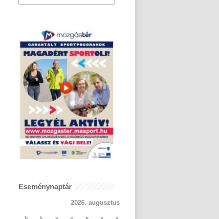
Eseménynaptár
2026. augusztus
h
k
s
c
p
s
v