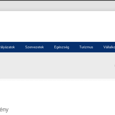
ályázatok
Szervezetek
Egészség
Turizmus
Vállalk
mény