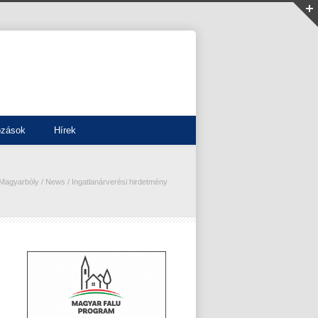
ozások
Hírek
Magyarbóly
/
News
/
Ingatlanárverési hirdetmény