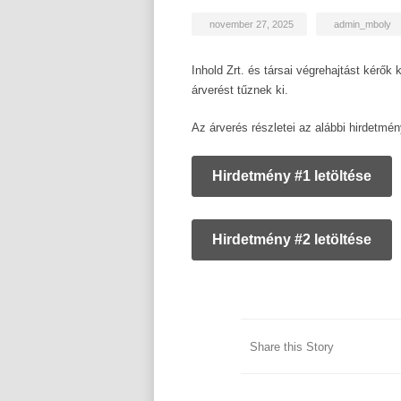
november 27, 2025
admin_mboly
Inhold Zrt. és társai végrehajtást kérők
árverést tűznek ki.
Az árverés részletei az alábbi hirdetmé
Hirdetmény #1 letöltése
Hirdetmény #2 letöltése
Share this Story