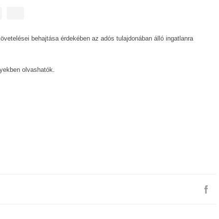
 követelései behajtása érdekében az adós tulajdonában álló ingatlanra
nyekben olvashatók.