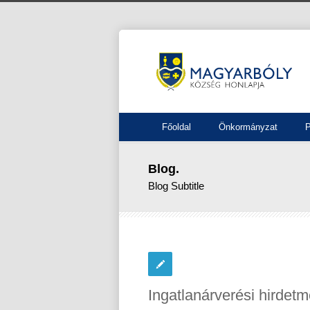
Főoldal
Önkormányzat
P
Blog.
Blog Subtitle
Ingatlanárverési hirdet