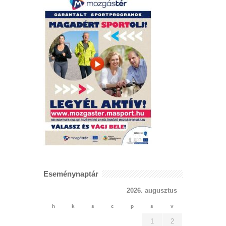
Eseménynaptár
2026. augusztus
h
k
s
c
p
s
v
1
2