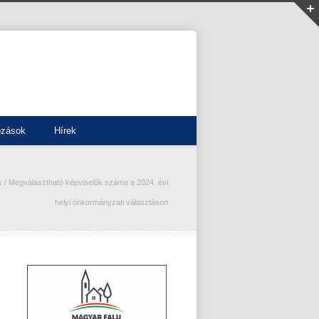
ozások
Hírek
s
/
Megválasztható képviselők száma a 2024. évi
helyi önkormányzati választáson