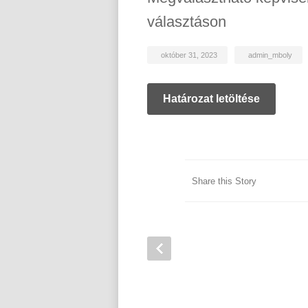
választáson
október 31, 2023
admin_mboly
Határozat letöltése
Share this Story