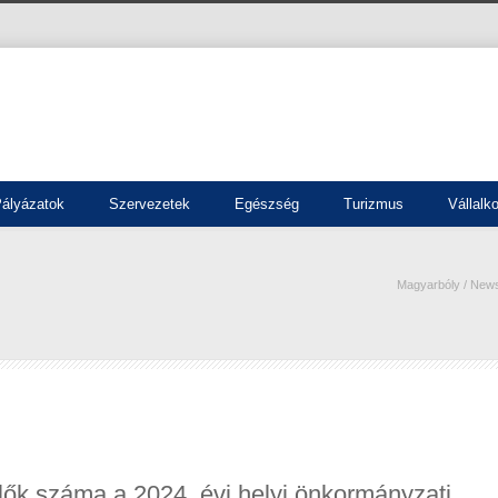
ályázatok
Szervezetek
Egészség
Turizmus
Vállalk
Magyarbóly
/
New
ők száma a 2024. évi helyi önkormányzati