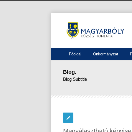
Főoldal
Önkormányzat
P
Blog.
Blog Subtitle
Megválasztható képvisel