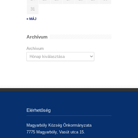
31
« MÁJ
Archívum
Archívum
Elérhetőség
Magyarbóly Község Önkormányzata
7775 Magyarbóly, Vasút utca 15.