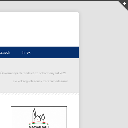
ozások
Hírek
/
Önkormányzati rendelet az önkormányzat 2021.
évi költségvetésének zárszámadásáról