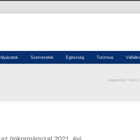
ályázatok
Szervezetek
Egészség
Turizmus
Vállalk
Magyarbóly
/
News
 az önkormányzat 2021. évi