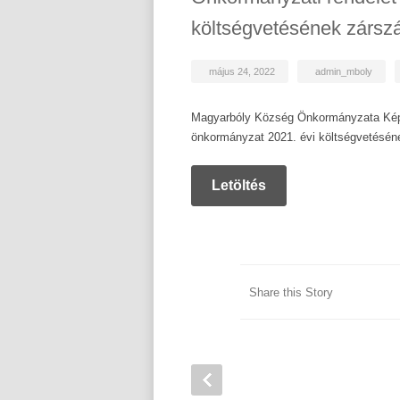
költségvetésének zársz
május 24, 2022
admin_mboly
Magyarbóly Község Önkormányzata Képvi
önkormányzat 2021. évi költségvetésén
Letöltés
Share this Story