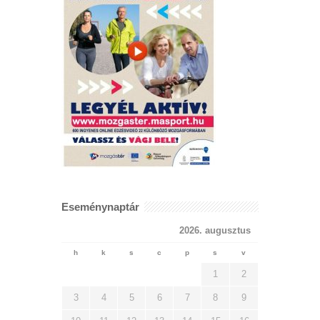
Eseménynaptár
2026. augusztus
h
k
s
c
p
s
v
1
2
3
4
5
6
7
8
9