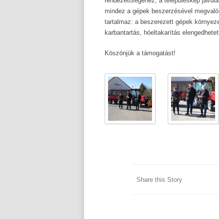
rendezettségéhez, a településkép javul
mindez a gépek beszerzésével megvalós
tartalmaz: a beszerezett gépek környezet
karbantartás, hóeltakarítás elengedhet
Köszönjük a támogatást!
Share this Story