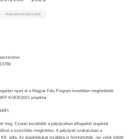
Megvalósult pályázatok
beszerzése
13789
atást nyert el a Magyar Falu Program keretében meghirdetett
MFP-KOEB/2021 projektre.
940Ft
ett meg. Ezután kezdődött a pályázatban elfogadott árajánlat
kedővel a szerződés megkötése. A pályázati szakaszban a
t. adta. Az árajánlatukat továbbra is fenntartották, így velük kötött