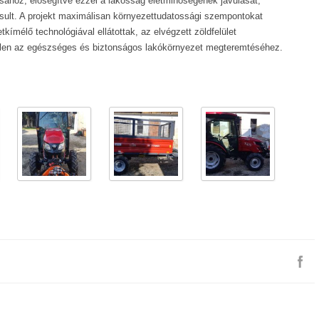
ásához, elősegítve ezzel a lakosság életminőségének javulását,
ult. A projekt maximálisan környezettudatossági szempontokat
kímélő technológiával ellátottak, az elvégzett zöldfelület
etlen az egészséges és biztonságos lakókörnyezet megteremtéséhez.