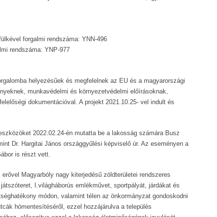
fülkével forgalmi rendszáma: YNN-496
almi rendszáma: YNP-977
 forgalomba helyezésűek és megfelelnek az EU és a magyarországi
ményeknek, munkavédelmi és környezetvédelmi előírásoknak,
lelőségi dokumentációval. A projekt 2021.10.25- vel indult és
eszközöket 2022.02.24-én mutatta be a lakosság számára Busz
mint Dr. Hargitai János országgyűlési képviselő úr. Az eseményen a
bor is részt vett.
pi erővel Magyarbóly nagy kiterjedésű zöldterületei rendszeres
 játszóteret, I.világháborús emlékművet, sportpályát, járdákat és
öltséghatékony módon, valamint télen az önkormányzat gondoskodni
utcák hómentesítéséről, ezzel hozzájárulva a település