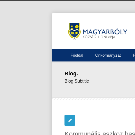
Főoldal
Önkormányzat
P
Blog.
Blog Subtitle
Kommunális eszköz bes