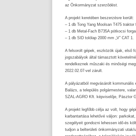
az Önkormányzat szerződést.
A projekt keretében beszerzésre került:
– 1 db Tong Yang Moolsan T475 traktor 
– 1 db Metal-Fach B735A pótkocsi forg
– 1 db SID tolólap 2000 mm „V” CAT 1.
A felsorolt gépek, eszközök újak, első
jogszabályok által támasztott követel
rendelkeznek műszaki és minőségi megfe
2022.02.07-vel zárult.
A pályázatból megvásárolt kommunális 
Balázs, a település polgármestere, vala
SZAL-AGRO Kft. képviselője, Pásztor Gá
A projekt legfőbb célja az volt, hogy gé
karbantartása lehetővé váljon: parkokat,
szegélyeit gondozni lehessen idő-és k
tudjon a belterületi önkormányzati utak/