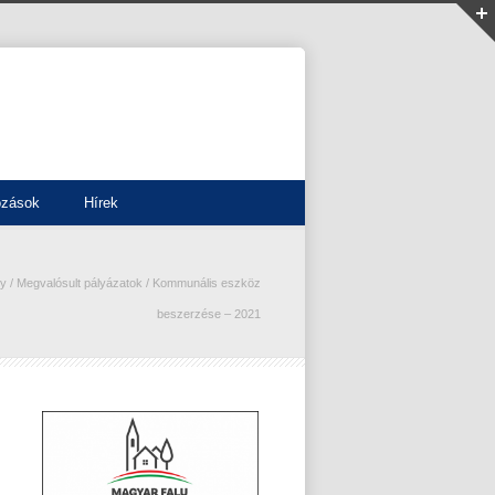
ozások
Hírek
ly
/
Megvalósult pályázatok
/
Kommunális eszköz
beszerzése – 2021