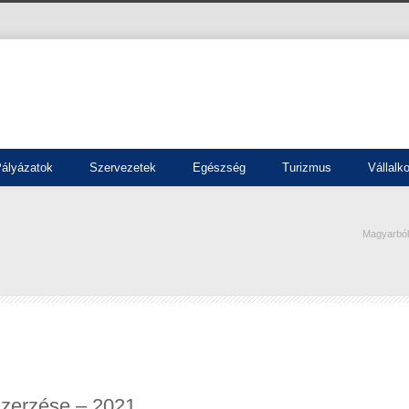
ályázatok
Szervezetek
Egészség
Turizmus
Vállalk
Magyarbó
zerzése – 2021