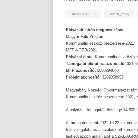
március 9, 2022
admin_mboly
Pályázati kiírás megnevezése:
Magyar Falu Program
Kommunális eszköz beszerzése-2021
MFP-KOEB/2021
Pályázat címe:
Kommunális eszközök 
Támogatói okirat iratazonosító:
33196
MFP azonosító:
1003294840
Projekt azonosító:
3289058957
Magyarbóly Községi Önkormányzat támog
Kommunális eszköz beszerzése 2021, 
A pályázati támogatás összege 14.632.
A támogatói okirat 2021.10.22-vel érkez
felülvizsgálata és a kiválasztott keres
legkedvezőbb árajánlatot a SZAL-AGRO Kf